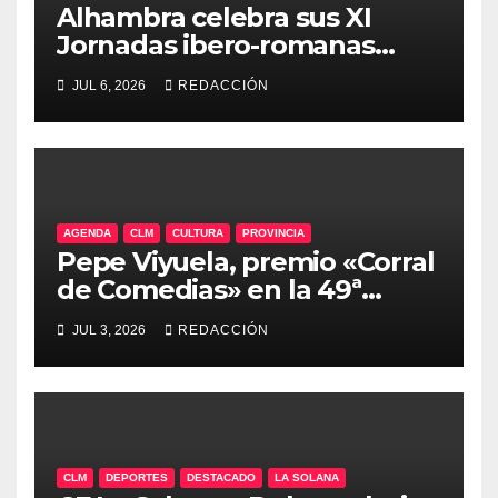
Alhambra celebra sus XI
Jornadas ibero-romanas
entre el 9 y el 12 de julio
JUL 6, 2026
REDACCIÓN
AGENDA
CLM
CULTURA
PROVINCIA
Pepe Viyuela, premio «Corral
de Comedias» en la 49ª
edición del Festival de Teatro
JUL 3, 2026
REDACCIÓN
Clásico de Almagro
CLM
DEPORTES
DESTACADO
LA SOLANA