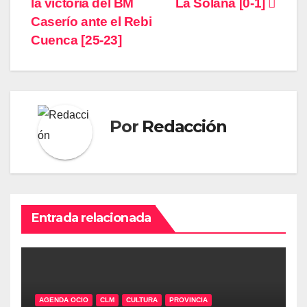
la victoria del BM
La Solana [0-1]
entradas
Caserío ante el Rebi
Cuenca [25-23]
Por
Redacción
Entrada relacionada
AGENDA OCIO
CLM
CULTURA
PROVINCIA