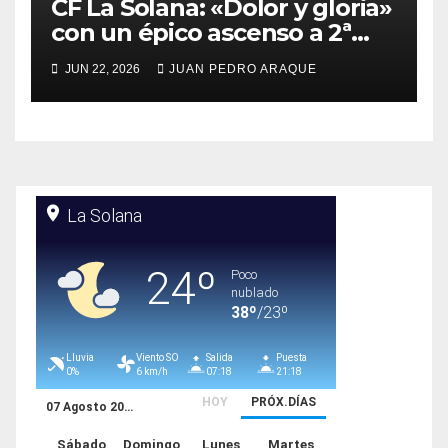
CF La Solana: «Dolor y gloria»
con un épico ascenso a 2ª
RFEF del Atlético Albacete
JUN 22, 2026
JUAN PEDRO ARAQUE