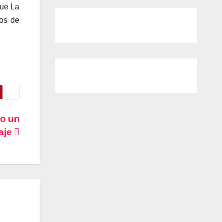
que La
tos de
do un
raje