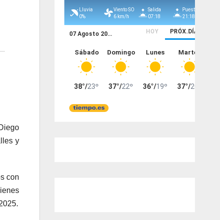
 Diego
lles y
os con
uienes
2025.