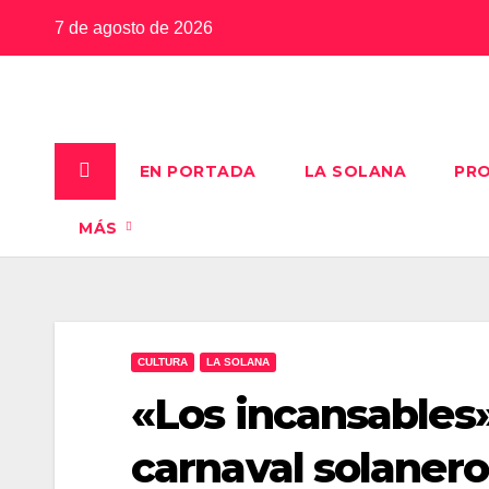
Saltar
7 de agosto de 2026
al
contenido
EN PORTADA
LA SOLANA
PRO
MÁS
CULTURA
LA SOLANA
«Los incansables»
carnaval solanero