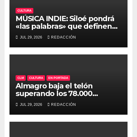
CULTURA
MÚSICA INDIE: Siloé pondrá
«las palabras» que definen
un gran verano en la séptima
JUL 29, 2026
REDACCIÓN
edición de «Mediterránea»
CLM
CULTURA
EN PORTADA
Almagro baja el telón
superando los 78.000
espectadores y ya encara su
JUL 29, 2026
REDACCIÓN
50ª edición para 2027