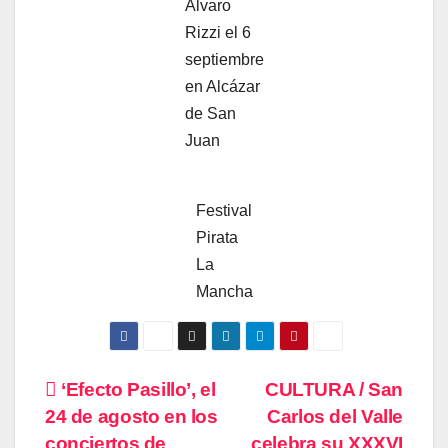
Alvaro
Rizzi el 6
septiembre
en Alcázar
de San
Juan
Festival
Pirata
La
Mancha
Navegación
‘Efecto Pasillo’, el
CULTURA / San
24 de agosto en los
Carlos del Valle
de
conciertos de
celebra su XXXVI