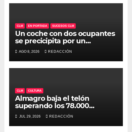
CLM
EN PORTADA
SUCESOS CLM
Un coche con dos ocupantes
se precicipita por un
barranco de 35 metros en
AGO 8, 2026
REDACCIÓN
Alcalá del Júcar (AB)
CLM
CULTURA
Almagro baja el telón
superando los 78.000
espectadores y ya encara su
JUL 29, 2026
REDACCIÓN
50ª edición para 2027