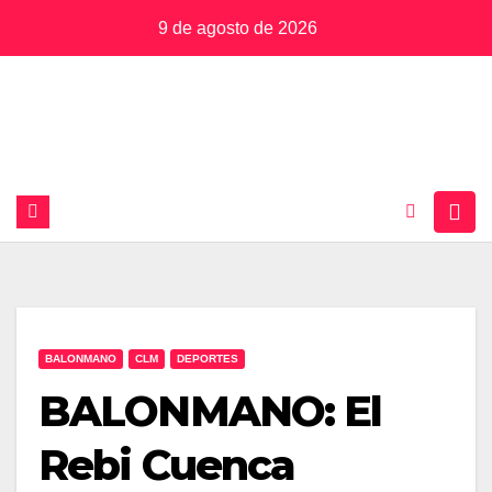
Saltar
9 de agosto de 2026
al
contenido
BALONMANO
CLM
DEPORTES
BALONMANO: El
Rebi Cuenca