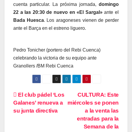
cuenta particular. La próxima jornada,
domingo
22 a las 20:30 de nuevo en «El Sargal»
ante el
Bada Huesca
. Los aragoneses vienen de perder
ante el Barça en el estreno liguero.
Pedro Tonicher (portero del Rebi Cuenca)
celebrando la victoria de su equipo ante
Granollers /BM Rebi Cuenca
Navegación
El club pádel ‘Los
CULTURA: Este
Galanes’ renueva a
miércoles se ponen
de
su junta directiva
a la venta las
entradas
entradas para la
Semana de la