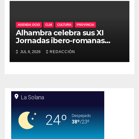
AGENDA OCIO
CLM
CULTURA
PROVINCIA
Alhambra celebra sus XI
Jornadas ibero-romanas
entre el 9 y el 12 de julio
JUL 6, 2026
REDACCIÓN