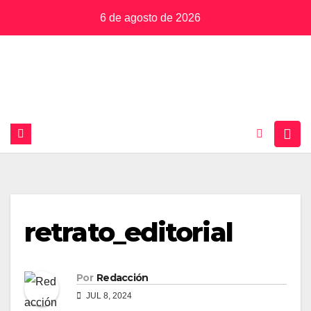
Saltar
6 de agosto de 2026
al
contenido
retrato_editorial
Por
Redacción
JUL 8, 2024