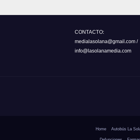
iterránea»
CONTACTO:
medialasolana@gmail.com /
info@lasolanamedia.com
Home
Autobús La Sol
Defunciones
Farmac