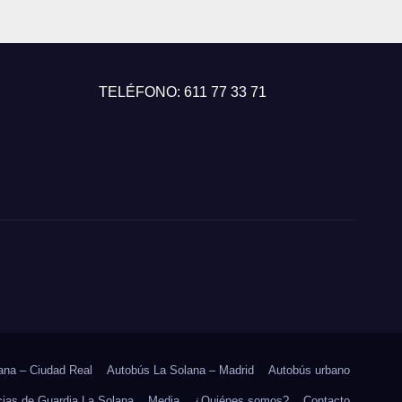
TELÉFONO: 611 77 33 71
ana – Ciudad Real
Autobús La Solana – Madrid
Autobús urbano
ias de Guardia La Solana
Media
¿Quiénes somos?
Contacto