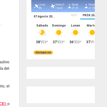
aulino
ía del
io, el
CE)
o