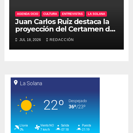
AGENDA OCIO
CULTURA
ENTREVISTAS
LA SOLANA
Juan Carlos Ruiz destaca la
proyección del Certamen de
novilleros «Villa de La
JUL 18, 2026
REDACCIÓN
Solana»