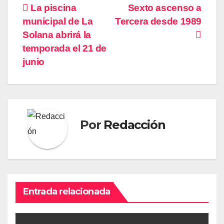
Navegación
La piscina
Sexto ascenso a
municipal de La
Tercera desde 1989
de
Solana abrirá la
entradas
temporada el 21 de
junio
Por
Redacción
Entrada relacionada