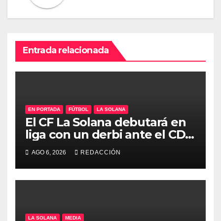
Entrada relacionada
EN PORTADA
FÚTBOL
LA SOLANA
El CF La Solana debutará en
liga con un derbi ante el CD
Manchego Ciudad Real
AGO 6, 2026
REDACCIÓN
LA SOLANA
MEDIA