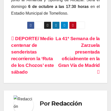
domingo
6 de octubre a las 17:30 horas
en el
Estadio Municipal de Tomelloso.
Navegación
DEPORTE/ Medio
La 41ª Semana de la
centenar de
Zarzuela
de
senderistas
presentada
entradas
recorrieron la ‘Ruta
oficialmente en la
de los Chozos’ este
Gran Vía de Madrid
sábado
Por
Redacción