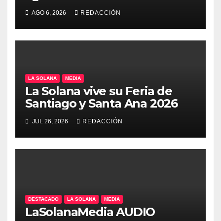
Manchego Ciudad Real
AGO 6, 2026
REDACCIÓN
LA SOLANA
MEDIA
La Solana vive su Feria de
Santiago y Santa Ana 2026
JUL 26, 2026
REDACCIÓN
DESTACADO
LA SOLANA
MEDIA
LaSolanaMedia AUDIO