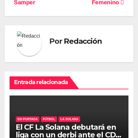
Samper
Femenino
Por
Redacción
Entrada relacionada
EN PORTADA
FÚTBOL
LA SOLANA
El CF La Solana debutará en
liga con un derbi ante el CD