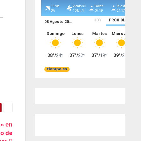
s» en
co de