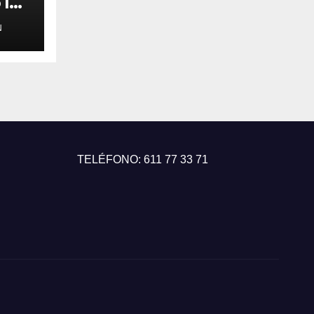
 los
N
ya
7
TELÉFONO: 611 77 33 71