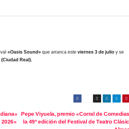
ival
«Oasis Sound»
que arranca este
viernes 3 de julio
y se
(Ciudad Real).
adiana»
Pepe Viyuela, premio «Corral de Comedia
d 2026»
la 49ª edición del Festival de Teatro Clási