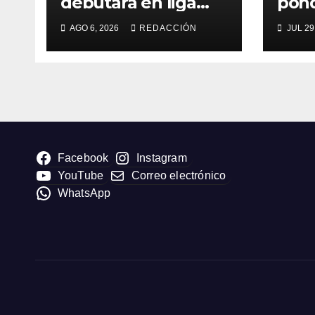
debutará en liga
pond
con un derbi ante el
pala
AGO 6, 2026
REDACCIÓN
JUL 29
CD Manchego
defi
Ciudad Real
vera
sépt
«Med
Facebook
Instagram
YouTube
Correo electrónico
WhatsApp