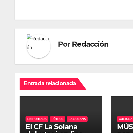
entradas
Por
Redacción
Entrada relacionada
EN PORTADA
FÚTBOL
LA SOLANA
CULTURA
El CF La Solana
MÚSI