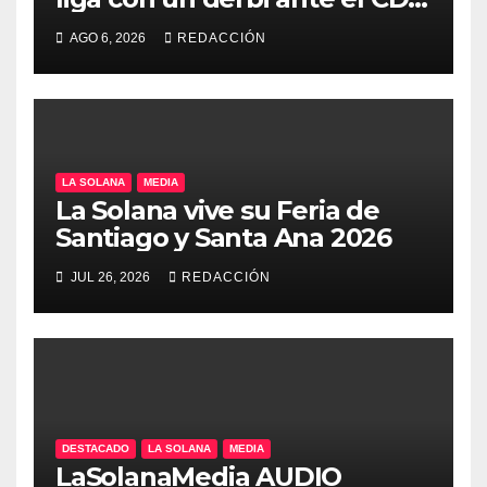
Manchego Ciudad Real
AGO 6, 2026
REDACCIÓN
LA SOLANA
MEDIA
La Solana vive su Feria de
Santiago y Santa Ana 2026
JUL 26, 2026
REDACCIÓN
DESTACADO
LA SOLANA
MEDIA
LaSolanaMedia AUDIO