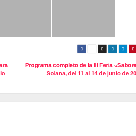
ara
Programa completo de la III Feria «Sabor
io
Solana, del 11 al 14 de junio de 