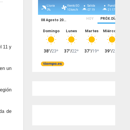
l 11 y
 en un
región
ada de