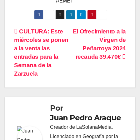
AEMET
Navegación
CULTURA: Este
El Ofrecimiento a la
miércoles se ponen
Virgen de
de
a la venta las
Peñarroya 2024
entradas
entradas para la
recauda 39.470€
Semana de la
Zarzuela
Por
Juan Pedro Araque
Creador de LaSolanaMedia.
Licenciado en Geografía por la