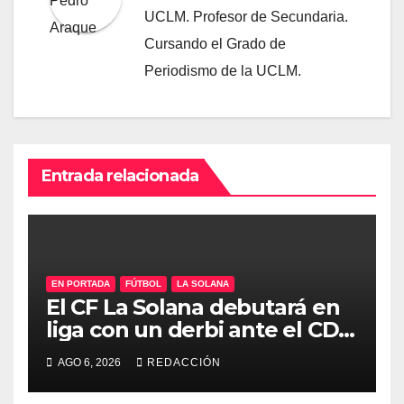
UCLM. Profesor de Secundaria.
Cursando el Grado de
Periodismo de la UCLM.
Entrada relacionada
EN PORTADA
FÚTBOL
LA SOLANA
El CF La Solana debutará en
liga con un derbi ante el CD
Manchego Ciudad Real
AGO 6, 2026
REDACCIÓN