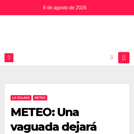
Saltar
8 de agosto de 2026
al
contenido
LA SOLANA
METEO
METEO: Una
vaguada dejará