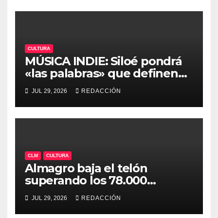
CULTURA
MÚSICA INDIE: Siloé pondrá
«las palabras» que definen
un gran verano en la séptima
JUL 29, 2026
REDACCIÓN
edición de «Mediterránea»
CLM
CULTURA
Almagro baja el telón
superando los 78.000
espectadores y ya encara su
JUL 29, 2026
REDACCIÓN
50ª edición para 2027