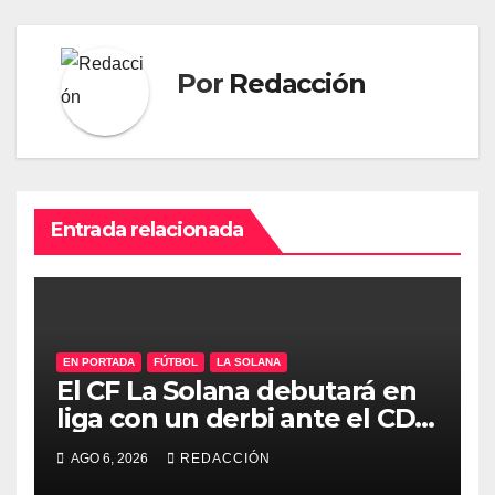
Por
Redacción
Entrada relacionada
EN PORTADA
FÚTBOL
LA SOLANA
El CF La Solana debutará en
liga con un derbi ante el CD
Manchego Ciudad Real
AGO 6, 2026
REDACCIÓN