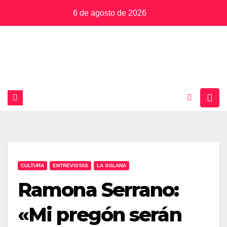
Saltar
6 de agosto de 2026
al
contenido
CULTURA
ENTREVISTAS
LA SOLANA
Ramona Serrano:
«Mi pregón serán