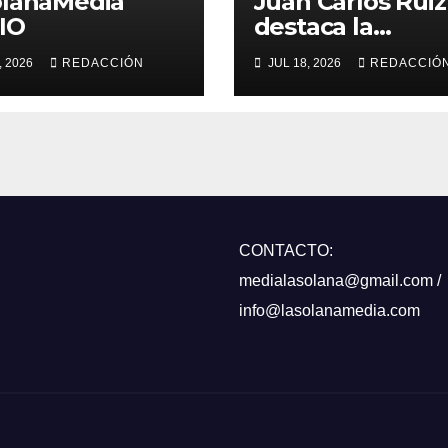
olanaMedia
Juan Carlos Ruiz
IO
destaca la
proyección del
, 2026
REDACCIÓN
JUL 18, 2026
REDACCIÓ
Certamen de
novilleros «Villa
La Solana»
CONTACTO:
medialasolana@gmail.com /
info@lasolanamedia.com