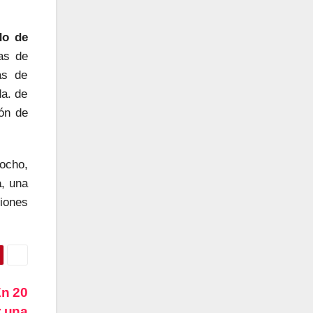
do de
as de
as de
da. de
ión de
 ocho,
a
, una
ciones
En 20
 una