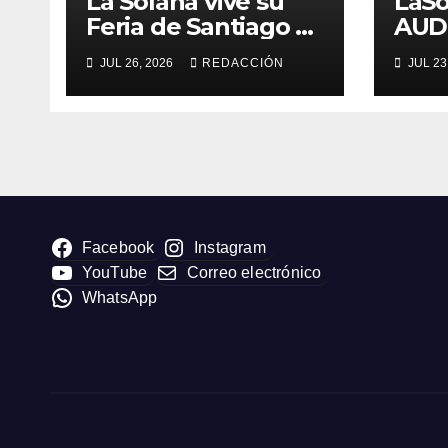
La Solana vive su
LaS
Feria de Santiago y
AUD
Santa Ana 2026
JUL 26, 2026
REDACCIÓN
JUL 23
Facebook
Instagram
YouTube
Correo electrónico
WhatsApp