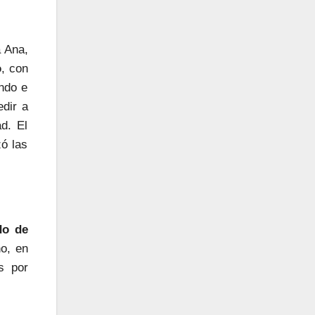
a Ana,
o
, con
ndo e
edir a
ad. El
zó las
do de
no, en
s por