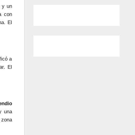
 y un
a con
a. El
ficó a
r. El
endio
 y una
 zona