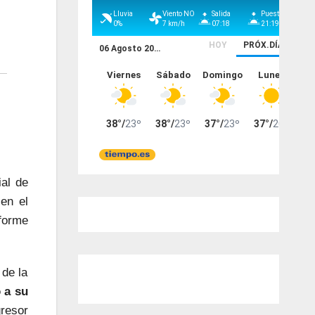
ial de
en el
nforme
 de la
 a su
resor