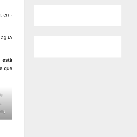
 en -
e agua
-
está
le que
de
.
om)