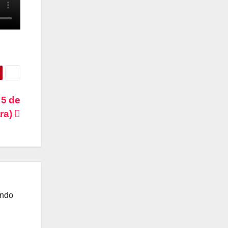
 5 de
ara)
ando