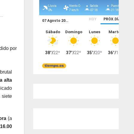
dido por
rutal
 alta
bicado
s siete
ora
(a
 16.00