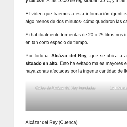
y las 20h
. A las 16.00 se registraban 35ºC, y a la
El video que traemos a esta información (genti
algo menos de dos minutos- cómo quedaron las ca
Si habitualmente tormentas de 20 o 25 litros nos i
en tan corto espacio de tiempo.
Por fortuna,
Alcázar del Rey,
-que se ubica a 
situado en alto
. Esto ha evitado males mayores 
haya zonas afectadas por la ingente cantidad de l
Calles de Alcázar del Rey inundadas
La intensid
Alcázar del Rey (Cuenca)