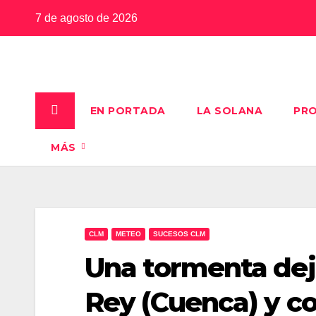
Saltar
7 de agosto de 2026
al
contenido
EN PORTADA
LA SOLANA
PRO
MÁS
CLM
METEO
SUCESOS CLM
Una tormenta deja
Rey (Cuenca) y con