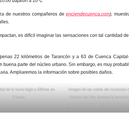
s 20.00 bajaron a 20ºC
leza de nuestros compañeros de
enciendecuenca.com
),
muestra
lles.
mpactan, es difícil imaginar las sensaciones con tal cantidad d
apenas 22 kilómetros de Tarancón y a 63 de Cuenca Capital
en buena parte del núcleo urbano. Sin embargo, es muy probab
luvia. Ampliaremos la información sobre posibles daños.
ad de la lluvia llegó a 53litros en
Imagen de las calles del municipio 
2 horas
Alcázar del Rey durante la tormenta
Captura de video (Enciendecuenca.c