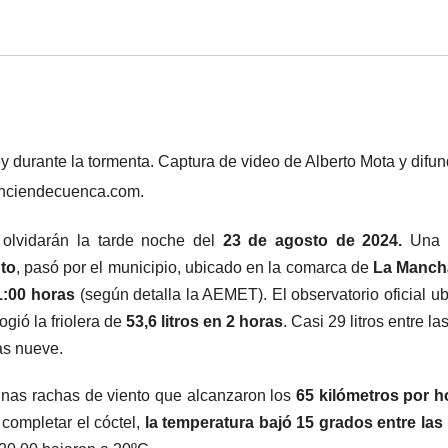
y durante la tormenta. Captura de video de Alberto Mota y difun
nciendecuenca.com.
 olvidarán la tarde noche del
23 de agosto de 2024.
Una b
nto
, pasó por el municipio, ubicado en la comarca de
La Mancha
21:00 horas
(según detalla la AEMET). El observatorio oficial u
gió la friolera de
53,6 litros en 2 horas
. Casi 29 litros entre la
las nueve.
unas rachas de viento que alcanzaron los
65 kilómetros por h
completar el cóctel,
la temperatura bajó 15 grados entre las