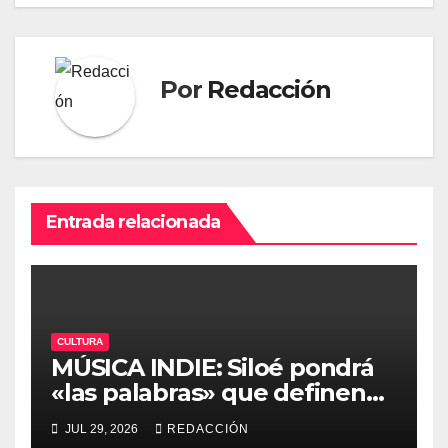
Por
Redacción
Entrada relacionada
CULTURA
MÚSICA INDIE: Siloé pondrá
«las palabras» que definen
un gran verano en la séptima
JUL 29, 2026
REDACCIÓN
edición de «Mediterránea»