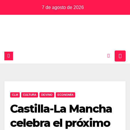
Saltar
7 de agosto de 2026
al
contenido
CLM
CULTURA
DEVINO
ECONOMÍA
Castilla-La Mancha
celebra el próximo