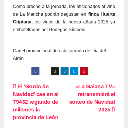
Como broche a la jornada, los aficionados al vino
de La Mancha podrán degustar, en
finca Huerta
Criptana,
los vinos de la nueva añada 2025 ya
embotellados por Bodegas Símbolo.
Cartel promocional de esta jornada de Día del
Airén
Navegación
El ‘Gordo de
«La Galana TV»
Navidad’ cae en el
retransmitirá el
de
79432 regando de
sorteo de Navidad
entradas
millones la
2025
provincia de León