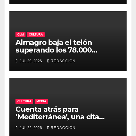
CLM
CULTURA
Almagro baja el telón
superando los 78.000
espectadores y ya encara su
JUL 29, 2026
REDACCIÓN
50ª edición para 2027
CULTURA
MEDIA
Cuenta atrás para
‘Mediterránea’, una cita
imprescindible para el
JUL 22, 2026
REDACCIÓN
verano indie en España (13 al