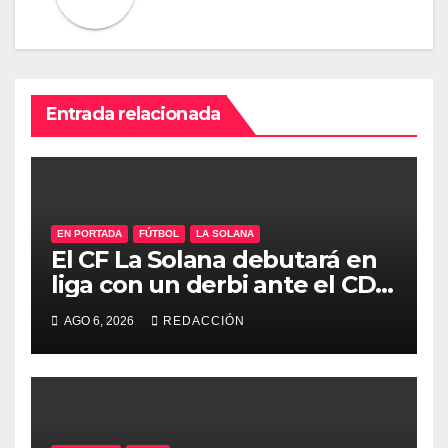
Entrada relacionada
EN PORTADA
FÚTBOL
LA SOLANA
El CF La Solana debutará en
liga con un derbi ante el CD
Manchego Ciudad Real
AGO 6, 2026
REDACCIÓN