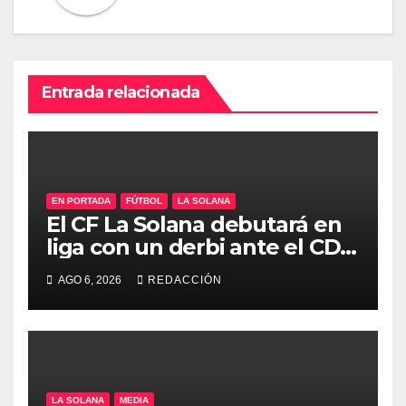
Entrada relacionada
EN PORTADA
FÚTBOL
LA SOLANA
El CF La Solana debutará en
liga con un derbi ante el CD
Manchego Ciudad Real
AGO 6, 2026
REDACCIÓN
LA SOLANA
MEDIA