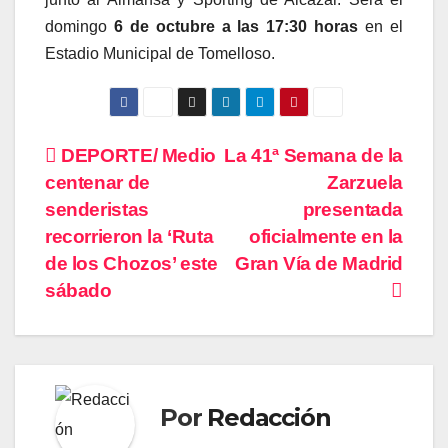
domingo
6 de octubre a las 17:30 horas
en el
Estadio Municipal de Tomelloso.
Navegación
DEPORTE/ Medio
La 41ª Semana de la
centenar de
Zarzuela
de
senderistas
presentada
entradas
recorrieron la ‘Ruta
oficialmente en la
de los Chozos’ este
Gran Vía de Madrid
sábado
Por
Redacción