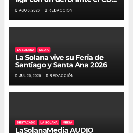
Manchego Ciudad Real
AGO 6, 2026
REDACCIÓN
LA SOLANA
MEDIA
La Solana vive su Feria de
Santiago y Santa Ana 2026
JUL 26, 2026
REDACCIÓN
DESTACADO
LA SOLANA
MEDIA
LaSolanaMedia AUDIO