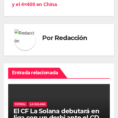
y el 4×400 en China
Por
Redacción
Entrada relacionada
FÚTBOL
LA SOLANA
El CF La Solana debutará en
liga con un derbi ante el CD