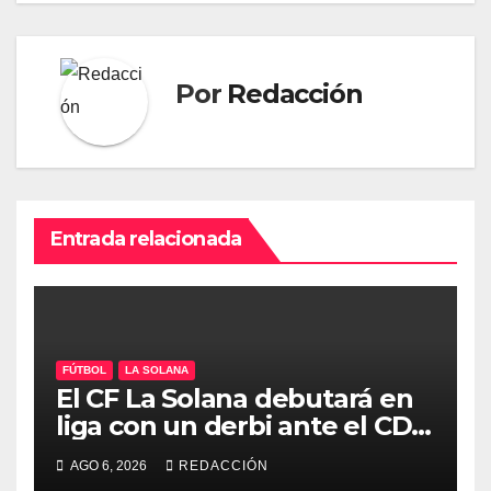
Por
Redacción
Entrada relacionada
FÚTBOL
LA SOLANA
El CF La Solana debutará en
liga con un derbi ante el CD
Manchego Ciudad Real
AGO 6, 2026
REDACCIÓN