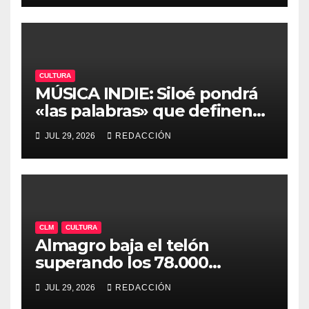
CULTURA
MÚSICA INDIE: Siloé pondrá
«las palabras» que definen
un gran verano en la séptima
JUL 29, 2026
REDACCIÓN
edición de «Mediterránea»
CLM
CULTURA
Almagro baja el telón
superando los 78.000
espectadores y ya encara su
JUL 29, 2026
REDACCIÓN
50ª edición para 2027