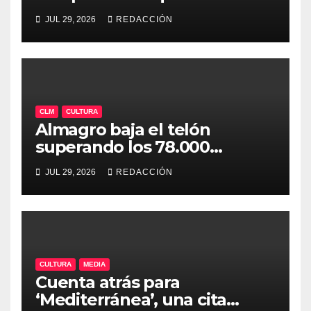
un gran verano en la séptima
JUL 29, 2026
REDACCIÓN
edición de «Mediterránea»
CLM
CULTURA
Almagro baja el telón
superando los 78.000
espectadores y ya encara su
JUL 29, 2026
REDACCIÓN
50ª edición para 2027
CULTURA
MEDIA
Cuenta atrás para
‘Mediterránea’, una cita