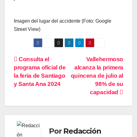
Imagen del lugar del accidente (Foto: Google
Street View)
Navegación
Consulta el
Vallehermoso
programa oficial de
alcanza la primera
de
la feria de Santiago
quincena de julio al
entradas
y Santa Ana 2024
98% de su
capacidad
Por
Redacción