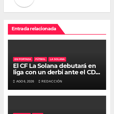
Entrada relacionada
EN PORTADA
FÚTBOL
LA SOLANA
El CF La Solana debutará en
liga con un derbi ante el CD
Manchego Ciudad Real
AGO 6, 2026
REDACCIÓN