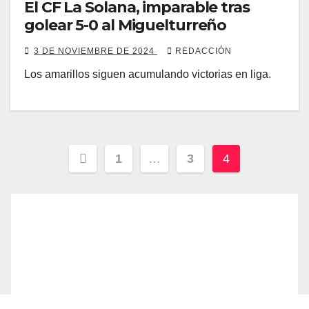
El CF La Solana, imparable tras
golear 5-0 al Miguelturreño
3 DE NOVIEMBRE DE 2024
REDACCIÓN
Los amarillos siguen acumulando victorias en liga.
Paginación
1
…
3
4
de
entradas