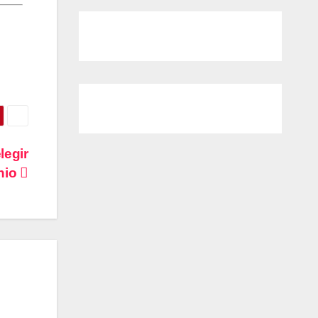
legir
nio