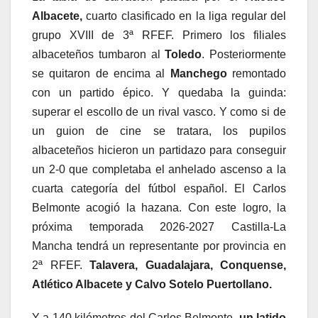
Albacete,
cuarto clasificado en la liga regular del
grupo XVIII de 3ª RFEF. Primero los filiales
albaceteños tumbaron al
Toledo
. Posteriormente
se quitaron de encima al
Manchego
remontado
con un partido épico. Y quedaba la guinda:
superar el escollo de un rival vasco. Y como si de
un guion de cine se tratara, los pupilos
albaceteños hicieron un partidazo para conseguir
un 2-0 que completaba el anhelado ascenso a la
cuarta categoría del fútbol español. El Carlos
Belmonte acogió la hazana. Con este logro, la
próxima temporada 2026-2027 Castilla-La
Mancha tendrá un representante por provincia en
2ª RFEF.
Talavera, Guadalajara, Conquense,
Atlético Albacete y Calvo Sotelo Puertollano.
Y a 140 kilómetros del Carlos Belmonte,
un latido