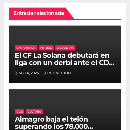
Entrada relacionada
EN PORTADA
FÚTBOL
LA SOLANA
El CF La Solana debutará en
liga con un derbi ante el CD
Manchego Ciudad Real
AGO 6, 2026
REDACCIÓN
CLM
CULTURA
Almagro baja el telón
superando los 78.000