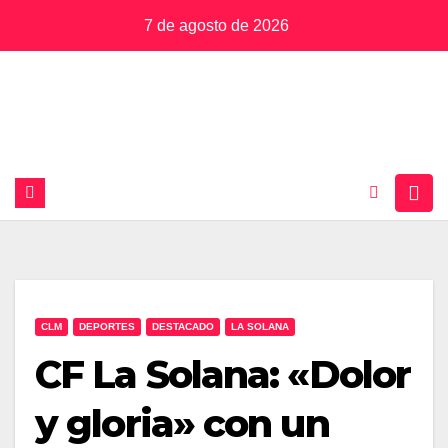
Saltar
7 de agosto de 2026
al
contenido
CLM
DEPORTES
DESTACADO
LA SOLANA
CF La Solana: «Dolor
y gloria» con un