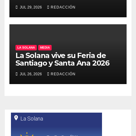
espectadores y ya encara su
JUL 29, 2026
REDACCIÓN
50ª edición para 2027
LA SOLANA
MEDIA
La Solana vive su Feria de
Santiago y Santa Ana 2026
JUL 26, 2026
REDACCIÓN