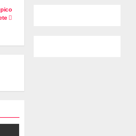
épico
cete