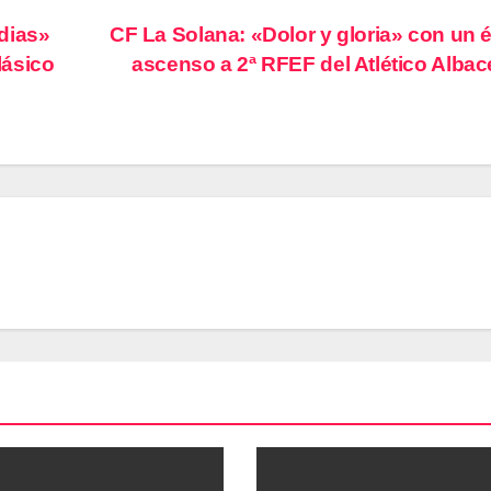
dias»
CF La Solana: «Dolor y gloria» con un 
lásico
ascenso a 2ª RFEF del Atlético Alba