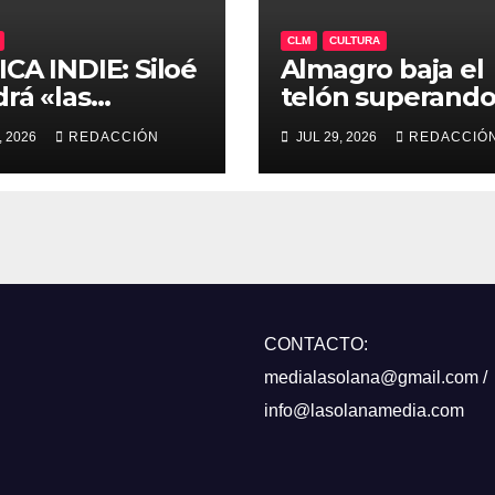
CLM
CULTURA
CA INDIE: Siloé
Almagro baja el
rá «las
telón superando
bras» que
78.000
, 2026
REDACCIÓN
JUL 29, 2026
REDACCIÓ
nen un gran
espectadores y 
no en la
encara su 50ª
ima edición de
edición para 202
iterránea»
CONTACTO:
medialasolana@gmail.com /
info@lasolanamedia.com