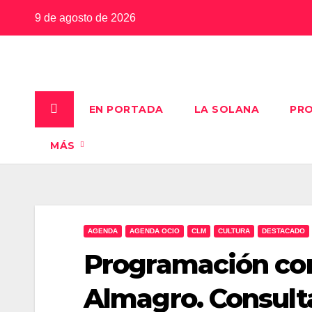
Saltar
9 de agosto de 2026
al
contenido
EN PORTADA
LA SOLANA
PRO
MÁS
AGENDA
AGENDA OCIO
CLM
CULTURA
DESTACADO
Programación com
Almagro. Consulta