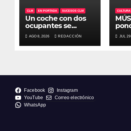
CLM
EN PORTADA
SUCESOS CLM
CULTURA
Un coche con dos
MÚSI
ocupantes se
pond
precicipita por un
pala
AGO 8, 2026
REDACCIÓN
JUL 29
barranco de 35
defi
metros en Alcalá
vera
del Júcar (AB)
sépt
«Med
Facebook
Instagram
YouTube
Correo electrónico
WhatsApp