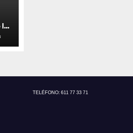
 los
N
ya
7
TELÉFONO: 611 77 33 71