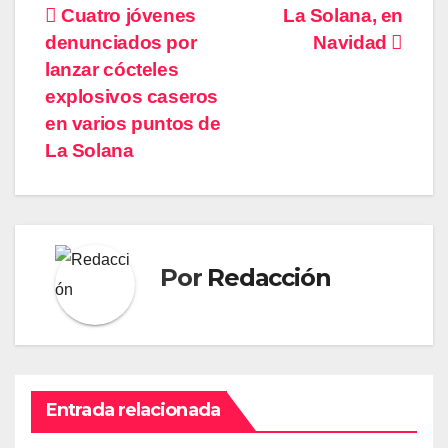
Navegación
Cuatro jóvenes
La Solana, en
denunciados por
Navidad
de
lanzar cócteles
entradas
explosivos caseros
en varios puntos de
La Solana
Por
Redacción
Entrada relacionada