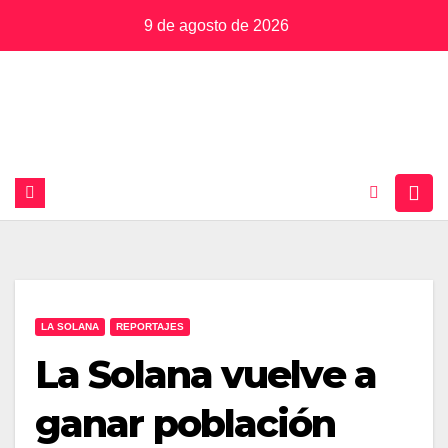
Saltar
9 de agosto de 2026
al
contenido
LA SOLANA
REPORTAJES
La Solana vuelve a
ganar población