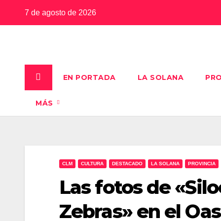
Saltar
7 de agosto de 2026
al
contenido
EN PORTADA
LA SOLANA
PRO
MÁS
CLM
CULTURA
DESTACADO
LA SOLANA
PROVINCIA
Las fotos de «Sil
Zebras» en el Oa