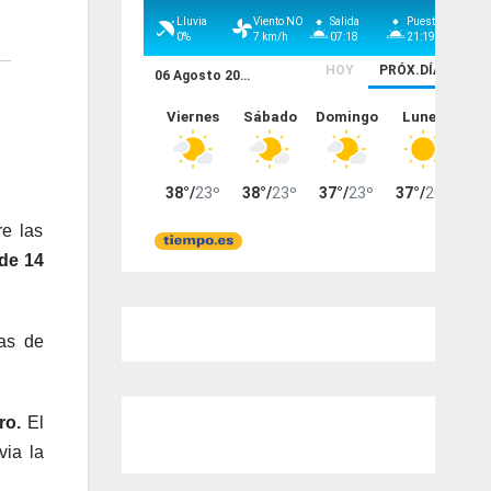
re las
de 14
tas de
ro.
El
via la