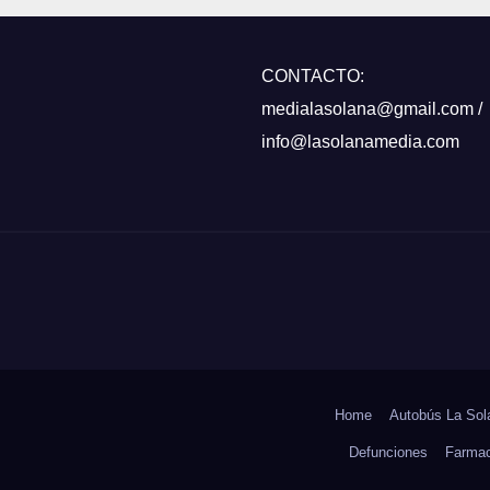
CONTACTO:
medialasolana@gmail.com /
info@lasolanamedia.com
Home
Autobús La Sol
Defunciones
Farmac