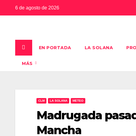
Saltar
6 de agosto de 2026
al
contenido
EN PORTADA
LA SOLANA
PRO
MÁS
CLM
LA SOLANA
METEO
Madrugada pasad
Mancha