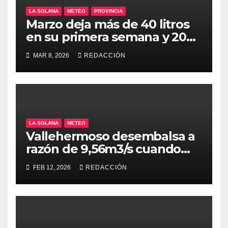
LA SOLANA
METEO
PROVINCIA
Marzo deja más de 40 litros
en su primera semana y 2026
ya supera los 203 en la
MAR 8, 2026
REDACCIÓN
comarca
LA SOLANA
METEO
Vallehermoso desembalsa a
razón de 9,56m3/s cuando
supera el 95% de su
FEB 12, 2026
REDACCIÓN
capacidad