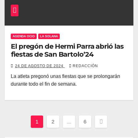
AGENDA OCIO
LA SOLANA
El pregón de Hermi Parra abrió las
fiestas de San Bartolo’24
24 DE AGOSTO DE 2024
REDACCIÓN
La atleta pregonó unas fiestas que se prolongarán
durante todo el fin de semana.
Paginación
1
2
…
6
de