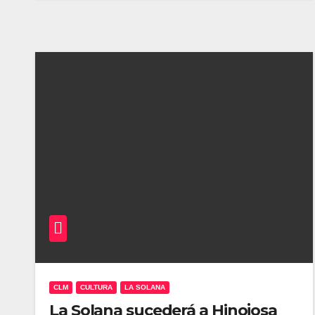
CLM
CULTURA
LA SOLANA
La Solana sucederá a Hinojosa