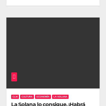
CLM
CULTURA
ECONOMÍA
LA SOLANA
La Solana lo consigue. ¡Habrá