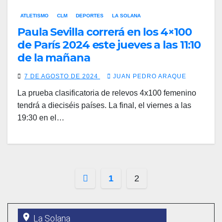
ATLETISMO
CLM
DEPORTES
LA SOLANA
Paula Sevilla correrá en los 4×100
de París 2024 este jueves a las 11:10
de la mañana
7 DE AGOSTO DE 2024
JUAN PEDRO ARAQUE
La prueba clasificatoria de relevos 4x100 femenino
tendrá a dieciséis países. La final, el viernes a las
19:30 en el…
Paginación
1
2
de
entradas