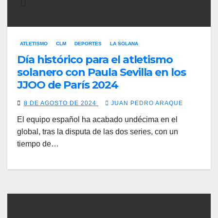
ATLETISMO
CLM
DEPORTES
LA SOLANA
Día histórico para el atletismo
solanero con Paula Sevilla en los
JJOO de París 2024
8 DE AGOSTO DE 2024
JUAN PEDRO ARAQUE
El equipo español ha acabado undécima en el
global, tras la disputa de las dos series, con un
tiempo de…