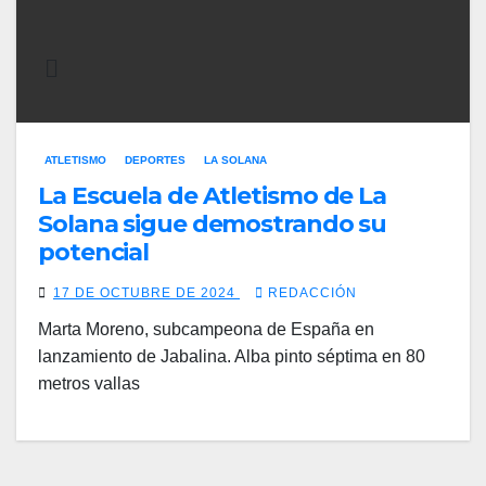
ATLETISMO
DEPORTES
LA SOLANA
La Escuela de Atletismo de La
Solana sigue demostrando su
potencial
17 DE OCTUBRE DE 2024
REDACCIÓN
Marta Moreno, subcampeona de España en
lanzamiento de Jabalina. Alba pinto séptima en 80
metros vallas