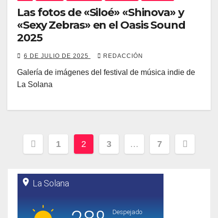
Las fotos de «Siloé» «Shinova» y
«Sexy Zebras» en el Oasis Sound
2025
6 DE JULIO DE 2025
REDACCIÓN
Galería de imágenes del festival de música indie de
La Solana
Paginación
1
2
3
…
7
de
entradas