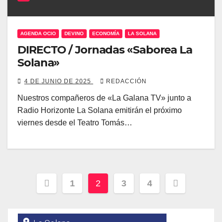
AGENDA OCIO
DEVINO
ECONOMÍA
LA SOLANA
DIRECTO / Jornadas «Saborea La
Solana»
4 DE JUNIO DE 2025
REDACCIÓN
Nuestros compañeros de «La Galana TV» junto a
Radio Horizonte La Solana emitirán el próximo
viernes desde el Teatro Tomás…
Paginación
1
2
3
4
de